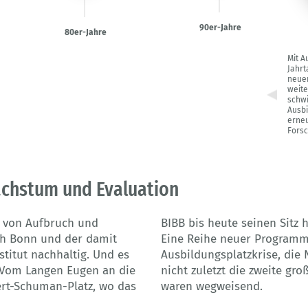
90er-Jahre
80er-Jahre
Mit A
Jahrt
neue
weite
schwi
Ausbi
erneu
Forsc
achstum und Evaluation
n von Aufbruch und
BIBB bis heute seinen Sitz h
ch Bonn und der damit
Eine Reihe neuer Programme
titut nachhaltig. Und es
Ausbildungsplatzkrise, die
 Vom Langen Eugen an die
nicht zuletzt die zweite gr
ert-Schuman-Platz, wo das
waren wegweisend.