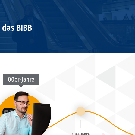
r das BIBB
00er-Jahre
10er-Jahre