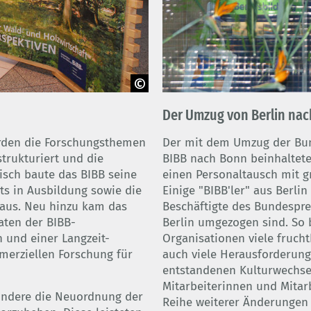
© BIBB
Der Umzug von Berlin na
urden die Forschungsthemen
Der mit dem Umzug der Bu
trukturiert und die
BIBB nach Bonn beinhaltete
isch baute das BIBB seine
einen Personaltausch mit g
s in Ausbildung sowie die
Einige "BIBB'ler" aus Berl
 aus. Neu hinzu kam das
Beschäftigte des Bundespre
aten der BIBB-
Berlin umgezogen sind. So 
und einer Langzeit-
Organisationen viele frucht
mmerziellen Forschung für
auch viele Herausforderung
entstandenen Kulturwechsel
Mitarbeiterinnen und Mitar
sondere die Neuordnung der
Reihe weiterer Änderungen b