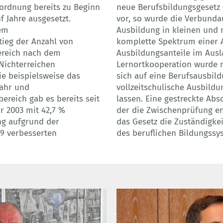
ordnung bereits zu Beginn
neue Berufsbildungsgesetz
 Jahre ausgesetzt.
vor, so wurde die Verbundau
em
Ausbildung in kleinen und 
tieg der Anzahl von
komplette Spektrum einer 
ereich nach dem
Ausbildungsanteile im Aus
Nichterreichen
Lernortkooperation wurde 
ie beispielsweise das
sich auf eine Berufsausbil
jahr und
vollzeitschulische Ausbil
ereich gab es bereits seit
lassen. Eine gestreckte Ab
hr 2003 mit 42,7 %
der die Zwischenprüfung en
ng aufgrund der
das Gesetz die Zuständigke
9 verbesserten
des beruflichen Bildungssy