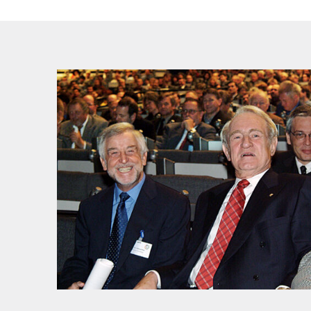
v.l.n.r. Präsident des BIBB Prof. Dr. Helmut Pütz, Bundesprä