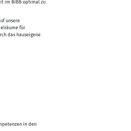
it im BIBB optimal zu
auf unsere
ielräume für
urch das hauseigene
ompetenzen in den