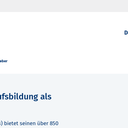
D
geber
ufsbildung als
) bietet seinen über 850