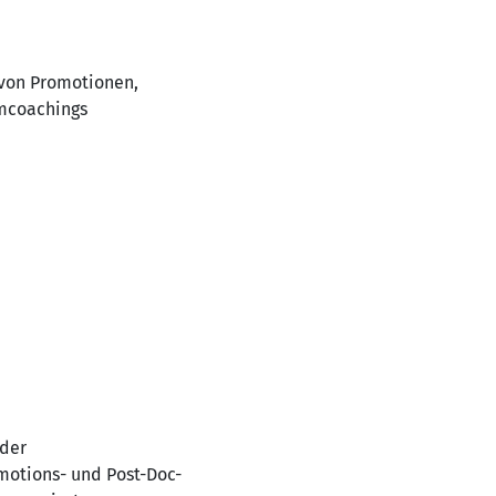
 von Promotionen,
amcoachings
 der
motions- und Post-Doc-