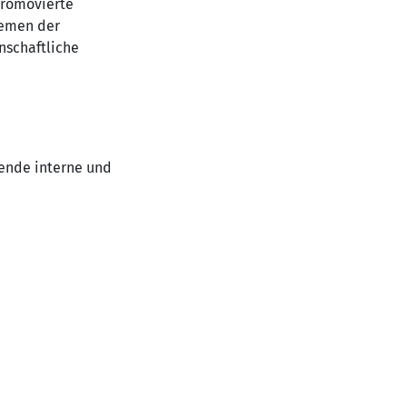
promovierte
hemen der
nschaftliche
ende interne und