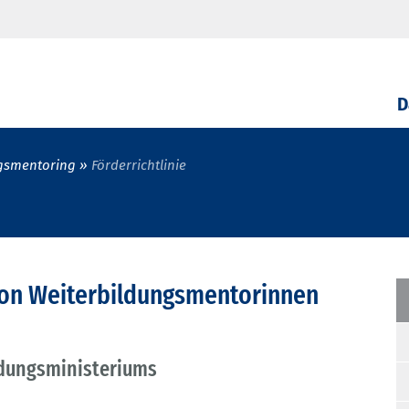
D
gsmentoring
Förderrichtlinie
 von Weiterbildungsmentorinnen
ldungsministeriums