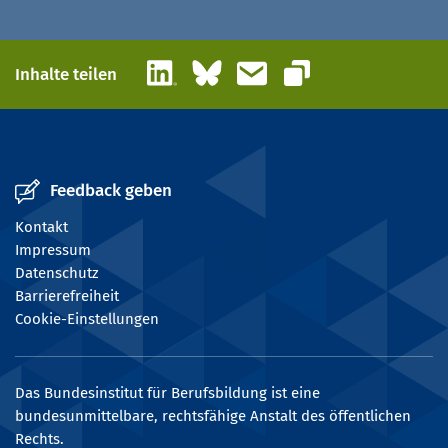
LinkedIn
Bluesky
E-Mail
Inhalte teilen
Link kopieren
Feedback geben
Kontakt
Impressum
Datenschutz
Barrierefreiheit
Cookie-Einstellungen
Das Bundesinstitut für Berufsbildung ist eine
bundesunmittelbare, rechtsfähige Anstalt des öffentlichen
Rechts.