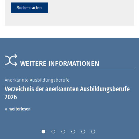
Suche starten
WEITERE INFORMATIONEN
Anerkannte Ausbildungsberufe
A
Verzeichnis der anerkannten Ausbildungsberufe
G
2026
A
I
weiterlesen