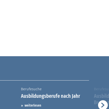
Berufesuche
Berufesu
Ausbildungsberufe nach Jahr
Ausbil
Berufs
weiterlesen