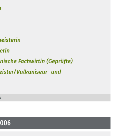
n
eisterin
erin
nische Fachwirtin (Geprüfte)
ister/Vulkaniseur- und
2006