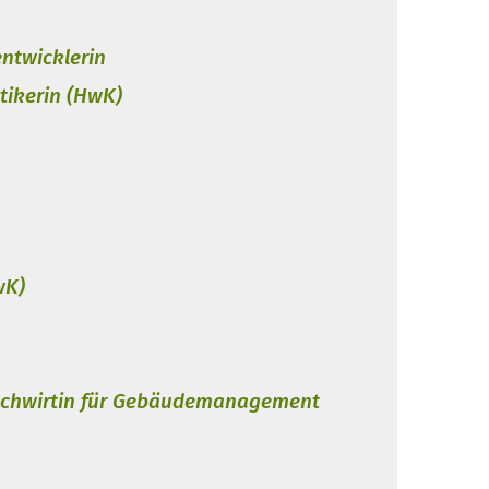
twicklerin
tikerin (HwK)
wK)
chwirtin für Gebäudemanagement