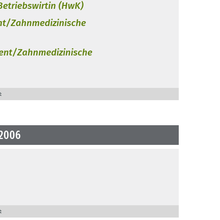
Betriebswirtin (HwK)
nt/Zahnmedizinische
tent/Zahnmedizinische
 2006