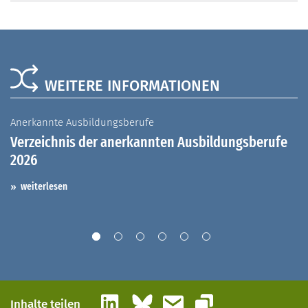
WEITERE INFORMATIONEN
Anerkannte Ausbildungsberufe
A
Verzeichnis der anerkannten Ausbildungsberufe
G
2026
A
I
weiterlesen
LinkedIn
Bluesky
E-Mail
Inhalte teilen