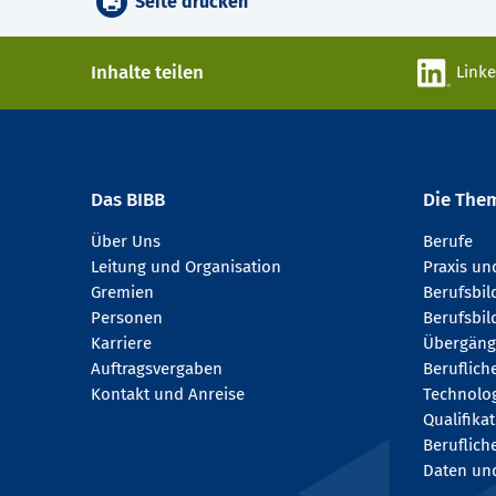
Seite drucken
Inhalte teilen
Link
Das BIBB
Die The
Über Uns
Berufe
Leitung und Organisation
Praxis u
Gremien
Berufsbi
Personen
Berufsbil
Karriere
Übergäng
Auftragsvergaben
Beruflich
Kontakt und Anreise
Technologi
Qualifika
Beruflich
Daten und