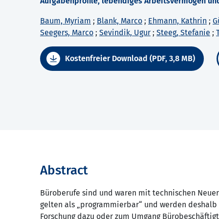
Aufgabenprofile, lebendiges Arbeitsvermögen und
Baum, Myriam
;
Blank, Marco
;
Ehmann, Kathrin
;
G
Seegers, Marco
;
Sevindik, Ugur
;
Steeg, Stefanie
;
Kostenfreier Download (PDF, 3,8 MB)
Abstract
Büroberufe sind und waren mit technischen Neueru
gelten als „programmierbar“ und werden deshalb 
Forschung dazu oder zum Umgang Bürobeschäftigte