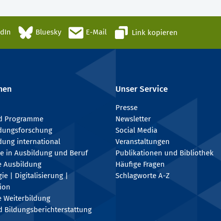
edIn
Bluesky
E-Mail
Link kopieren
men
Unser Service
Presse
nd Programme
Newsletter
ldungsforschung
Social Media
dung international
Veranstaltungen
e in Ausbildung und Beruf
Publikationen und Bibliothek
e Ausbildung
Häufige Fragen
e | Digitalisierung |
Schlagworte A-Z
tion
e Weiterbildung
 Bildungsberichterstattung