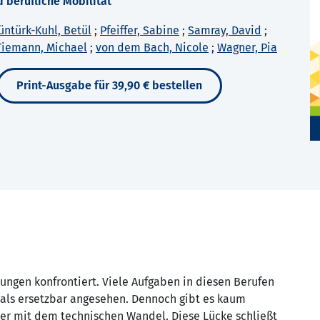
 berufliche Mobilität
üntürk-Kuhl, Betül
;
Pfeiffer, Sabine
;
Samray, David
;
Tiemann, Michael
;
von dem Bach, Nicole
;
Wagner, Pia
Print-Ausgabe für 39,90 € bestellen
ngen konfrontiert. Viele Aufgaben in die­sen Berufen
als ersetzbar angesehen. Den­noch gibt es kaum
r mit dem technischen Wandel. Diese Lücke schließt