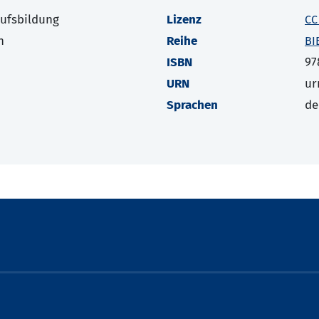
rufsbildung
Lizenz
CC
h
Reihe
BI
ISBN
97
URN
ur
Sprachen
de