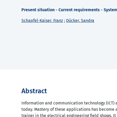
Present situation - Current requirements - Syste
Schapfel-Kaiser, Franz
;
Dücker, Sandra
Abstract
Information and communication technology (ICT) app
today. Mastery of these applications has become a
trainer in the electrical engineering field shows. I