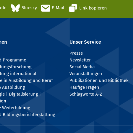
edIn
Bluesky
E-Mail
Link kopieren
men
Unser Service
Presse
nd Programme
Newsletter
ldungsforschung
Social Media
dung international
Veranstaltungen
e in Ausbildung und Beruf
Publikationen und Bibliothek
e Ausbildung
Häufige Fragen
e | Digitalisierung |
Schlagworte A-Z
tion
e Weiterbildung
 Bildungsberichterstattung