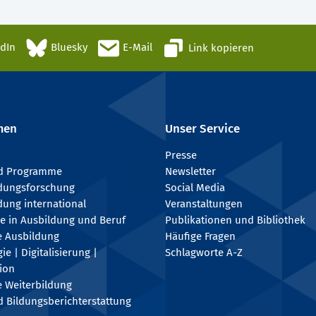
edIn
Bluesky
E-Mail
Link kopieren
men
Unser Service
Presse
nd Programme
Newsletter
ldungsforschung
Social Media
dung international
Veranstaltungen
e in Ausbildung und Beruf
Publikationen und Bibliothek
e Ausbildung
Häufige Fragen
e | Digitalisierung |
Schlagworte A-Z
tion
e Weiterbildung
 Bildungsberichterstattung