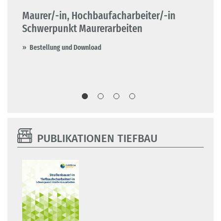
Maurer/-in, Hochbaufacharbeiter/-in
Fe
Schwerpunkt Maurerarbeiten
Ho
Fe
Bestellung und Download
B
PUBLIKATIONEN TIEFBAU