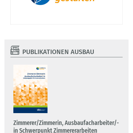
PUBLIKATIONEN AUSBAU
Zimmerer/Zimmerin, Ausbaufacharbeiter/-
Wä
n
in Schwerpunkt Zimmererarbeiten
Sch