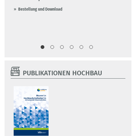
Au
Bestellung und Download
Wä
Sc
B
PUBLIKATIONEN HOCHBAU