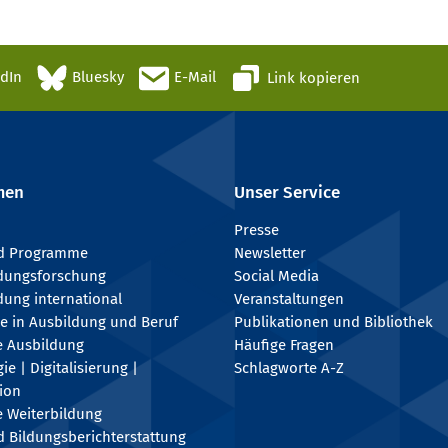
edIn
Bluesky
E-Mail
Link kopieren
men
Unser Service
Presse
nd Programme
Newsletter
ldungsforschung
Social Media
dung international
Veranstaltungen
e in Ausbildung und Beruf
Publikationen und Bibliothek
e Ausbildung
Häufige Fragen
e | Digitalisierung |
Schlagworte A-Z
tion
e Weiterbildung
 Bildungsberichterstattung