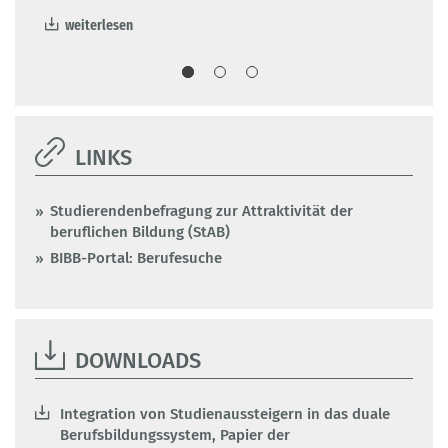
w
weiterlesen
Information und Beratung von
Studienabbrechern und
Studienabbrecherinnen zum Übergang von
der Hochschule in die duale
Berufsausbildung
LINKS
Wiesner, Kim-Maureen | 2016 | Datenreport zum
Berufsbildungsbericht 2016 – Informationen und Analysen zur
Studierendenbefragung zur Attraktivität der
Entwicklung der beruflichen Bildung / Bundesinstitut für
beruflichen Bildung (StAB)
Berufsbildung [Hrsg.]. Bonn. - (2016), S. 416-418
BIBB-Portal: Berufesuche
weiterlesen
DOWNLOADS
Integration von Studienaussteigern in das duale
Berufsbildungssystem, Papier der