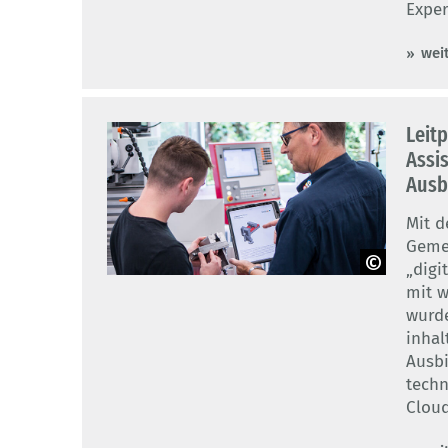
Exper
Stuckateurhandwerks mbH
wei
Leitp
Assis
Ausb
Mit d
Gemei
„digi
mit w
© Gemeinschafts-Lehrwerkstatt
Arnsberg GmbH (GLW)
wurde
inhal
Ausbi
techn
Cloud