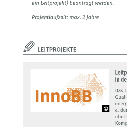
ein Leitprojekt) beantragt werden.
Projektlaufzeit: max. 2 Jahre
LEITPROJEKTE
Leit
in de
Das L
Quali
energ
a. du
überb
© Wort-Bild-Marke InnoBB:
Berufsförderungsgesellschaft des
Komp
baden-württembergischen