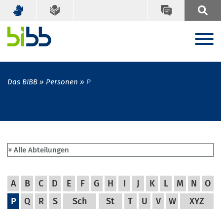
Das BIBB
Personen
P
A
B
C
D
E
F
G
H
I
J
K
L
M
N
O
P
Q
R
S
Sch
St
T
U
V
W
XYZ