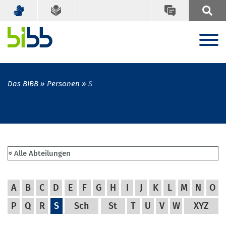
Das BIBB
Personen
S
A
B
C
D
E
F
G
H
I
J
K
L
M
N
O
P
Q
R
S
Sch
St
T
U
V
W
XYZ