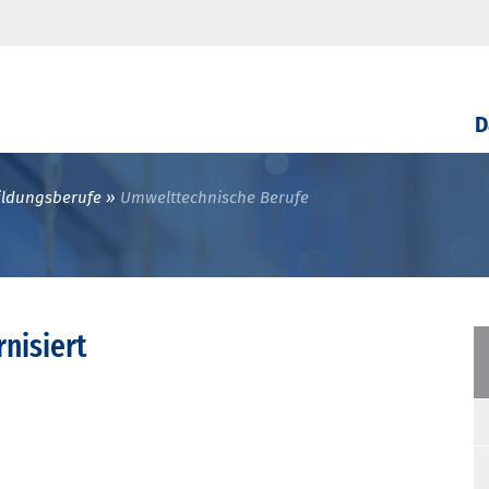
D
ildungsberufe
Umwelttechnische Berufe
nisiert