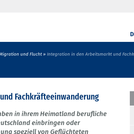
D
Migration und Flucht
Integration in den Arbeitsmarkt und Fac
t und Fachkräfteeinwanderung
aben in ihrem Heimatland berufliche
eutschland einbringen oder
gung speziell von Geflüchteten