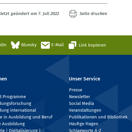
letzt geändert am 7. Juli 2022
Seite drucken
edIn
Bluesky
E-Mail
Link kopieren
men
Unser Service
Presse
nd Programme
Newsletter
ldungsforschung
Social Media
dung international
Veranstaltungen
e in Ausbildung und Beruf
Publikationen und Bibliothek
e Ausbildung
Häufige Fragen
e | Digitalisierung |
Schlagworte A-Z