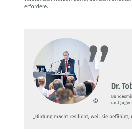
erfordere.
Dr. To
Bundesmini
und Juge
BIBB/Westhoff
„Bildung macht resilient, weil sie befähig