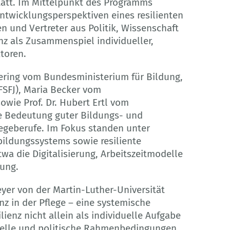
att. Im Mittelpunkt des Programms
twicklungsperspektiven eines resilienten
n und Vertreter aus Politik, Wissenschaft
enz als Zusammenspiel individueller,
ktoren.
iering vom Bundesministerium für Bildung,
FSFJ), Maria Becker vom
wie Prof. Dr. Hubert Ertl vom
ie Bedeutung guter Bildungs- und
legeberufe. Im Fokus standen unter
ildungssystems sowie resiliente
wa die Digitalisierung, Arbeitszeitmodelle
tung.
Meyer von der Martin-Luther-Universität
nz in der Pflege – eine systemische
lienz nicht allein als individuelle Aufgabe
relle und politische Rahmenbedingungen