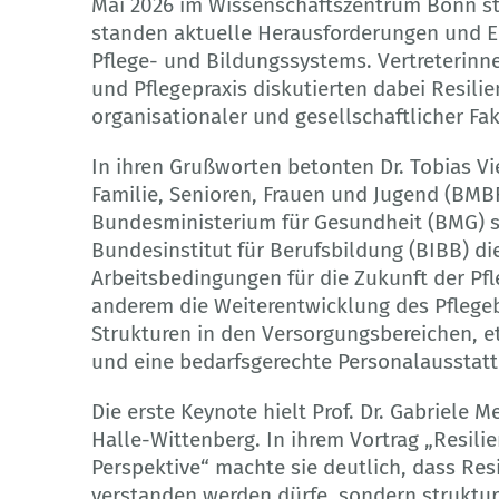
Mai 2026 im Wissenschaftszentrum Bonn st
standen aktuelle Herausforderungen und En
Pflege- und Bildungssystems. Vertreterinne
und Pflegepraxis diskutierten dabei Resili
organisationaler und gesellschaftlicher Fa
In ihren Grußworten betonten Dr. Tobias V
Familie, Senioren, Frauen und Jugend (BMB
Bundesministerium für Gesundheit (BMG) so
Bundesinstitut für Berufsbildung (BIBB) d
Arbeitsbedingungen für die Zukunft der Pf
anderem die Weiterentwicklung des Pflegeb
Strukturen in den Versorgungsbereichen, et
und eine bedarfsgerechte Personalausstat
Die erste Keynote hielt Prof. Dr. Gabriele 
Halle-Wittenberg. In ihrem Vortrag „Resilie
Perspektive“ machte sie deutlich, dass Resi
verstanden werden dürfe, sondern struktu