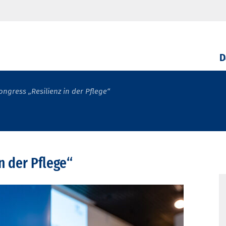
D
ngress „Resilienz in der Pflege“
n der Pflege“