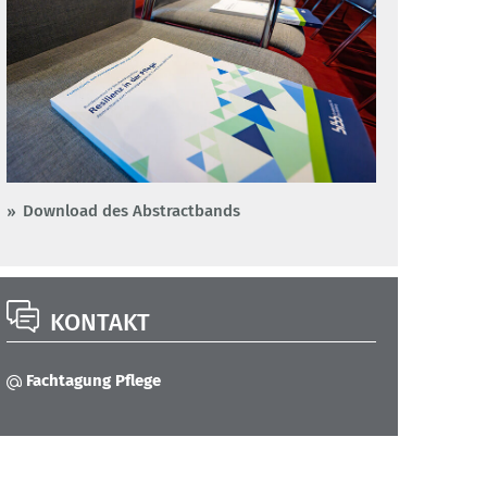
Download des Abstractbands
KONTAKT
Fachtagung Pflege