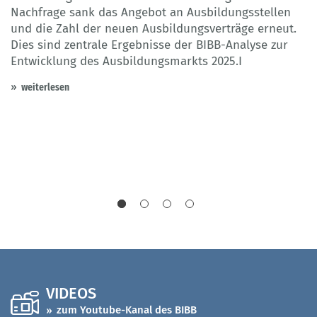
Nachfrage sank das Angebot an Ausbildungsstellen
ü
e
und die Zahl der neuen Ausbildungsverträge erneut.
K
Dies sind zentrale Ergebnisse der BIBB-Analyse zur
T
Entwicklung des Ausbildungsmarkts 2025.I
ü
ng
E
weiterlesen
z
F
d
A
VIDEOS
zum Youtube-Kanal des BIBB