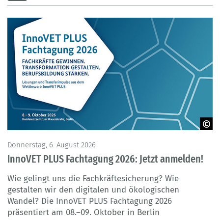
© BIBB
Donnerstag, 6. August 2026
Mi
InnoVET PLUS Fachtagung 2026: Jetzt anmelden!
N
le
Wie gelingt uns die Fachkräftesicherung? Wie
F
gestalten wir den digitalen und ökologischen
R
Wandel? Die InnoVET PLUS Fachtagung 2026
u
präsentiert am 08.–09. Oktober in Berlin
W