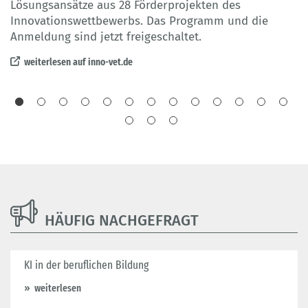
Lösungsansätze aus 28 Förderprojekten des
n
Innovationswettbewerbs. Das Programm und die
w
Anmeldung sind jetzt freigeschaltet.
so
weiterlesen auf inno-vet.de
HÄUFIG NACHGEFRAGT
KI in der beruflichen Bildung
weiterlesen