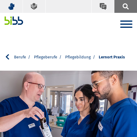
men
Berufe
Pflegeberufe
Pflegebildung
Lernort Praxis
Eine erfahrene Pflegefachperson erklärt zwei Auszu