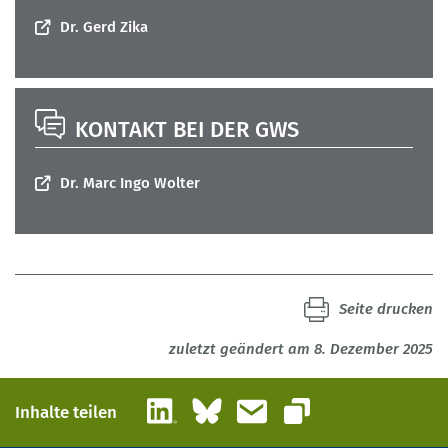
Mönnig, Anke; Wolter, Marc Ingo; Hummel, Markus; Schneemann,
Dr. Gerd Zika
Christian
BIBB Report 4/2020
Download
KONTAKT BEI DER GWS
Dr. Marc Ingo Wolter
Seite drucken
zuletzt geändert am 8. Dezember 2025
LinkedIn
Bluesky
E-Mail
Inhalte teilen
Link kopieren