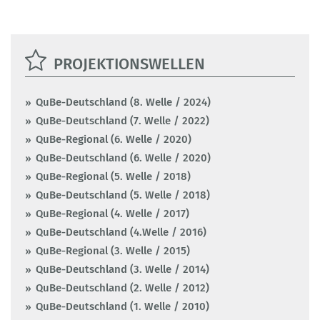
Should I stay or should I go? : Langfristige
Auswirkungen von
qualifikationsspezifischen
Wanderungsströmen auf Arbeitsangebot
PROJEKTIONSWELLEN
und wirtschaftliche Entwicklung
Maier, Tobias; Kalinowski, Michael; Böse, Carolin; Schmitz, Nadja;
QuBe-Deutschland (8. Welle / 2024)
Mönnig, Anke; Zika, Gerd
QuBe-Deutschland (7. Welle / 2022)
BIBB Report 1/2021
QuBe-Regional (6. Welle / 2020)
QuBe-Deutschland (6. Welle / 2020)
weiterlesen
QuBe-Regional (5. Welle / 2018)
QuBe-Deutschland (5. Welle / 2018)
QuBe-Regional (4. Welle / 2017)
Aktualisierte BMAS-Prognose "Digitalisierte
QuBe-Deutschland (4.Welle / 2016)
Arbeitswelt"
QuBe-Regional (3. Welle / 2015)
QuBe-Deutschland (3. Welle / 2014)
Schneemann, Christian; Zika, Gerd; Kalinowski, Michael; Maier,
Tobias; Krebs, Bennet; Steeg, Stefanie; Bernardt, Florian; Mönnig,
QuBe-Deutschland (2. Welle / 2012)
Anke; Parton, Frederik; Ulrich, Philip; Wolter, Marc Ingo
QuBe-Deutschland (1. Welle / 2010)