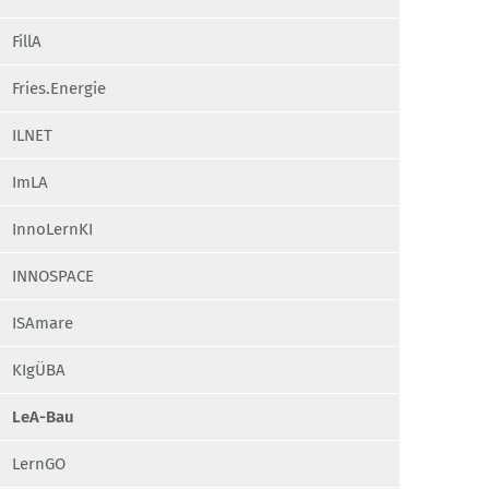
FillA
Fries.Energie
ILNET
ImLA
InnoLernKI
INNOSPACE
ISAmare
KIgÜBA
LeA-Bau
LernGO