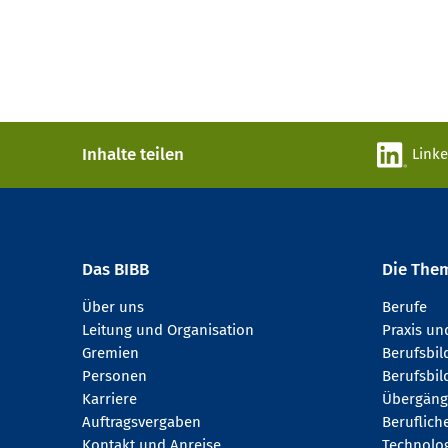
Inhalte teilen
Link
Das BIBB
Die The
Über uns
Berufe
Leitung und Organisation
Praxis u
Gremien
Berufsbi
Personen
Berufsbil
Karriere
Übergäng
Auftragsvergaben
Beruflich
Kontakt und Anreise
Technologi