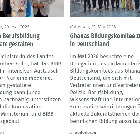
GOVET
, 28. Mai 2026
Mittwoch, 27. Mai 2026
 Berufsbildung
Ghanas Bildungskomitee z
am gestalten
in Deutschland
lministerin des Landes
Im Mai 2026 besuchte eine
thee Feller, hat das BIBB
Delegation des parlamentar
 Im intensiven Austausch
Bildungskomitees aus Ghana
ar: Nur eine moderne,
Deutschland, um sich mit
m gestaltete
Vertreterinnen und Vertreter
ldung kann junge
Politik, Berufsbildung,
 nachhaltig unterstützen.
Wissenschaft und internatio
d die Kooperation
Kooperationseinrichtungen 
 Ministerium und BIBB
aktuelle Zukunftsthemen de
usgebaut.
beruflichen Bildung auszuta
en
weiterlesen