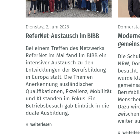
Dienstag, 2. Juni 2026
Donnerstag
ReferNet-Austausch im BIBB
Moderne
gemeins
Bei einem Treffen des Netzwerks
ReferNet im Mai fand im BIBB ein
Die Schu
intensiver Austausch zu den
NRW, Doro
Entwicklungen der Berufsbildung
besucht.
in Europa statt. Die Themen
wurde kl
Anerkennung ausländischer
gemeinsa
Qualifikationen, Exzellenz, Mobilität
Berufsbi
und KI standen im Fokus. Ein
Menschen
Betriebsbesuch gab Einblick in die
Dazu wir
duale Ausbildung.
zwischen
weiter a
weiterlesen
weiterles