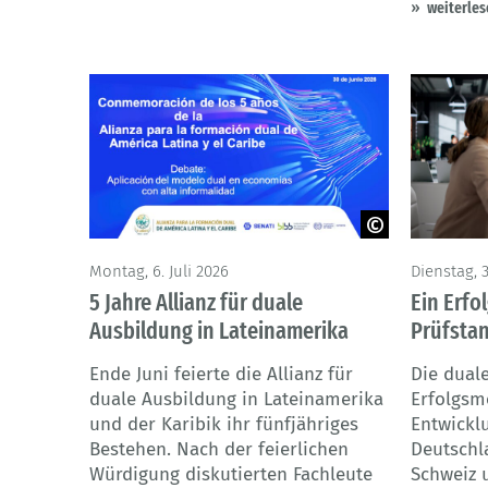
weiterles
© Alianza para la formación dual de
© Andrey 
Montag, 6. Juli 2026
Dienstag, 3
América Latina y el Caribe
5 Jahre Allianz für duale
Ein Erfo
Ausbildung in Lateinamerika
Prüfsta
Ende Juni feierte die Allianz für
Die duale
duale Ausbildung in Lateinamerika
Erfolgsm
und der Karibik ihr fünfjähriges
Entwicklu
Bestehen. Nach der feierlichen
Deutschl
Würdigung diskutierten Fachleute
Schweiz u