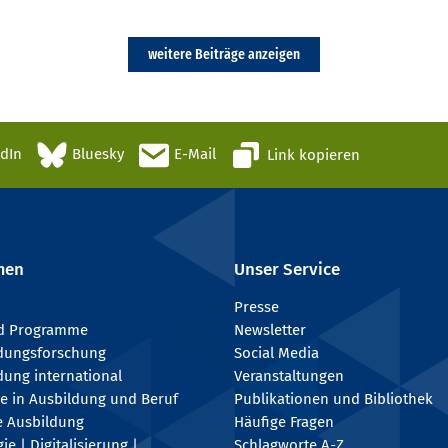
weitere Beiträge anzeigen
edIn
Bluesky
E-Mail
Link kopieren
men
Unser Service
Presse
nd Programme
Newsletter
ldungsforschung
Social Media
dung international
Veranstaltungen
e in Ausbildung und Beruf
Publikationen und Bibliothek
e Ausbildung
Häufige Fragen
e | Digitalisierung |
Schlagworte A-Z