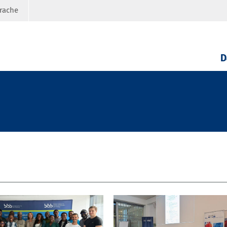
prache
D