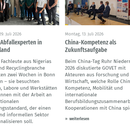
Universität Duisburg-Essen
9. Juli 2026
Montag, 13. Juli 2026
 Abfallexperten in
China-Kompetenz als
land
Zukunftsaufgabe
 Fachleute aus Nigerias
Beim China-Tag Ruhr Nieder
und Recyclingbranche
2026 diskutierte GOVET mit
ten zwei Wochen in Bonn
Akteuren aus Forschung und
in – sie besuchten
Wirtschaft, welche Rolle Chi
, Labore und Werkstätten
Kompetenz, Mobilität und
nnen mit der Arbeit an
internationale
tionalen
Berufsbildungszusammenarbe
ngsstandard, der einen
Kooperationen mit China spi
nd informellen Sektor
weiterlesen
nalisieren soll.