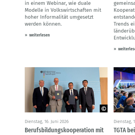
in einem Webinar, wie duale
gemeinsa
Modelle in Volkswirtschaften mit
Kooperat
hoher Informalität umgesetzt
entstande
werden können.
Trends e
länderüb
weiterlesen
Entwickl
weiterles
© BMBFSFJ
© OECD
Dienstag, 16. Juni 2026
Dienstag, 1
Berufsbildungskooperation mit
TGTA be