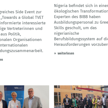
Nigeria befindet sich in eine
ökologischen Transformation
greiches Side Event zur
Experten des BIBB haben
e „Towards a Global TVET
Ausbildungspersonal zu Gre
nformierte interessierte
Skills geschult, um das
ige Vertreterinnen und
nigerianische
 aus Politik,
Berufsbildungssystem auf di
ionalen Organisationen
Herausforderungen vorzubere
internationalen
ldungszusammenarbeit.
weiterlesen
en